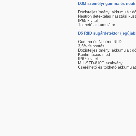
D3M személyi gamma és neut
Dózisteljesítmény, akkumulált d
Neutron detektálás riasztási küs
IP65 kivitel
Tölthető akkumulátor
D5 RIID sugárdetektor (legújabb
Gamma és Neutron RIID
3,5% felbontás
Dózisteljesítmény, akkumulált dó
Konfirmációs mód
IP67 kivitel
MIL-STD-810G szabvány
Cserélhető és tölthető akkumulát