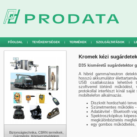
FŐOLDAL
TEVÉKENYSÉGEK
TERMÉKEK
SZOLGÁLTATÁSOK
L
Kromek kézi sugárdetek
D3S kisméretű sugárdetektor 
A hibrid gamma/neutron detekt
hosszú akkumulátor élettartamáv
USB csatlakozása lehetővé t
szoftverrel történő működést,
protokollal interfészt kínál saját
mobiltelefon alkalmazás.
Diszkrét hordozható terv
Szünetmentes működés - 1
Adatátvitel - Bluetooth v
Spektroszkópikus képess
megkülönböztetés megfele
egy gombos működtetés, L
Biztonságtechnika, CBRN termékek,
Gázmérés, Környezetvédelem