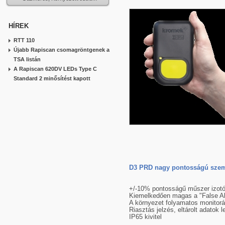
HÍREK
RTT 110
Újabb Rapiscan csomagröntgenek a
TSA listán
A Rapiscan 620DV LEDs Type C
Standard 2 minősítést kapott
D3 PRD nagy pontosságú szem
+/-10% pontosságű műszer izotó
Kiemelkedően magas a "False Al
A környezet folyamatos monitor
Riasztás jelzés, eltárolt adatok l
IP65 kivitel