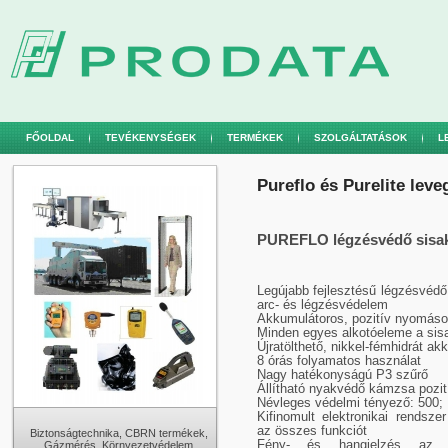
FŐOLDAL
TEVÉKENYSÉGEK
TERMÉKEK
SZOLGÁLTATÁSOK
L
Pureflo és Purelite lev
PUREFLO légzésvédő sisa
Legújabb fejlesztésű légzésvéd
arc- és légzésvédelem
Akkumulátoros, pozitív nyomáso
Minden egyes alkotóeleme a sisa
Újratölthető, nikkel-fémhidrát ak
8 órás folyamatos használat
Nagy hatékonyságú P3 szűrő
Állítható nyakvédő kámzsa pozit
Névleges védelmi tényező: 500;
Kifinomult elektronikai rendsze
az összes funkciót
Biztonságtechnika, CBRN termékek,
Fény- és hangjelzés az a
Gázmérés, Környezetvédelem