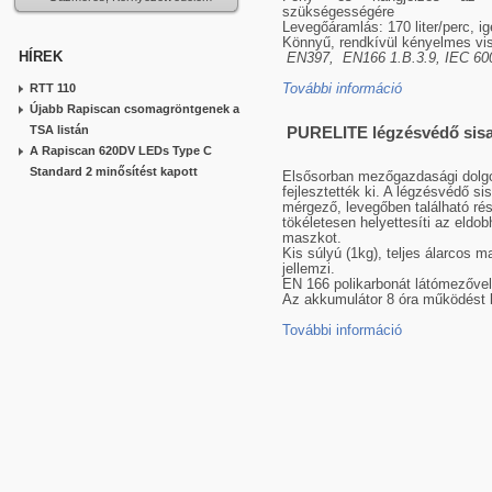
szükségességére
Levegőáramlás: 170 liter/perc, ig
Könnyű, rendkívül kényelmes vis
HÍREK
EN397, EN166 1.B.3.9, IEC 600
RTT 110
További információ
Újabb Rapiscan csomagröntgenek a
TSA listán
PURELITE légzésvédő sis
A Rapiscan 620DV LEDs Type C
Standard 2 minősítést kapott
Elsősorban mezőgazdasági dolg
fejlesztették ki. A légzésvédő s
mérgező, levegőben található ré
tökéletesen helyettesíti az eldo
maszkot.
Kis súlyú (1kg), teljes álarcos 
jellemzi.
EN 166 polikarbonát látómezővel
Az akkumulátor 8 óra működést b
További információ